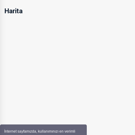
Harita
İnternet sayfamızda, kullanımınızı en verimli