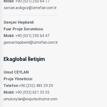
Mobil:
+90 (531) 250 64 17
sercan.acikgoz@izmirfair.com.tr
Gençer Hepbenli
Fuar Proje Sorumlusu
Mobil:
+90 (531) 250 64 47
gencer.hepbenli@izmirfair.com.tr
Ekaglobal İletişim
Umut CEYLAN
Proje Yöneticisi
Telefon:
+90 (232) 483 29 29
Mobil:
+90 (532) 621 35 35
umutceylan@expotechizmir.com