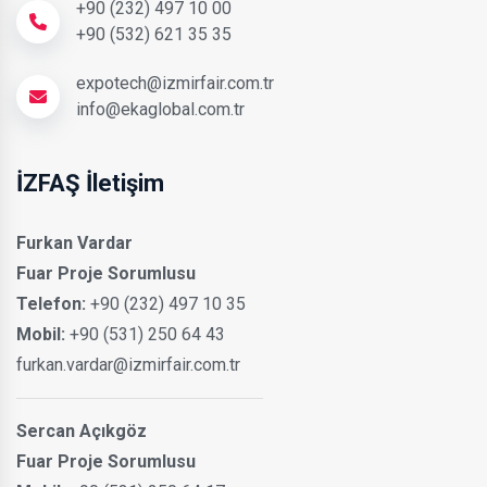
+90 (232) 497 10 00
+90 (532) 621 35 35
expotech@izmirfair.com.tr
info@ekaglobal.com.tr
İZFAŞ İletişim
Furkan Vardar
Fuar Proje Sorumlusu
Telefon:
+90 (232) 497 10 35
Mobil:
+90 (531) 250 64 43
furkan.vardar@izmirfair.com.tr
Sercan Açıkgöz
Fuar Proje Sorumlusu