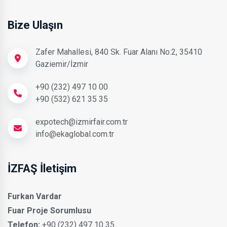
Bize Ulaşın
Zafer Mahallesi, 840 Sk. Fuar Alanı No:2, 35410
Gaziemir/İzmir
+90 (232) 497 10 00
+90 (532) 621 35 35
expotech@izmirfair.com.tr
info@ekaglobal.com.tr
İZFAŞ İletişim
Furkan Vardar
Fuar Proje Sorumlusu
Telefon:
+90 (232) 497 10 35